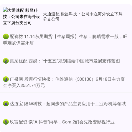
大通速配 毅昌科技：公司未在海外设立下属
分支公司
​配资坊 11.14东吴期货【生猪周报】生猪：腌腊需求一般，旺
1
季难敌供需矛盾
​集采优配 西媒：“十五五”规划描绘中国城市发展宏伟蓝图
2
​广盛网 股票行情快报：信维通信（300136）6月18日主力资
3
金净买入2551.74万元
​达道宝 隆华科技：超同步的产品主要应用于工业母机等领域
4
​玖富配资 谈“AI抖音”尚早，Sora 2们会先改变影视行业
5