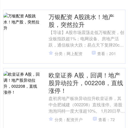
万银配资 A股跳水！地产
股，突然拉升
【导读】A股市场震荡走低万银配资，创
业板指跌超1%；电网设备、房地产活
跃，通信板块大跌；易点天下复牌20cm
跌停 中国基金报记者 晨曦 大家好！一起
分类：网上配资
查看：201
来关注最新的....
欧皇证券 A股，回调！地产
股异动拉升，002208，直线
涨停！
盘初房地产板块异动拉升欧皇证券，其
中合肥城建（002208）直线涨停。港股
泡泡玛特一度大涨超10%。 1月20日早
盘，A股三大指数集体高开，开盘后集体
分类：配资开户
查看：72
翻绿。截至....