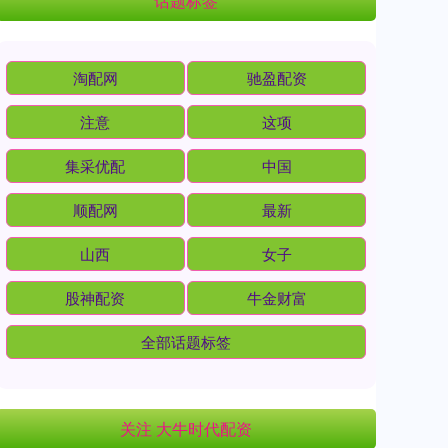
话题标签
淘配网
驰盈配资
注意
这项
集采优配
中国
顺配网
最新
山西
女子
股神配资
牛金财富
全部话题标签
关注 大牛时代配资