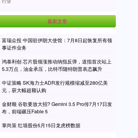
行业
最新文章
富瑞众投 中国驻伊朗大使馆：7月8日起恢复所有领
事证件业务
鸿泰利创 芯片股领涨推动纳指反弹，道指首次站上
5.3万点，油金承压，比特币随特朗普表态飙升
中证策略 SK海力士ADR发行规模缩减至280亿美
元，获大幅超额认购
金财顺 谷歌要放大招? Gemini 3.5 Pro传7月17日发
布，前端碾压Fable 5
掌尚策 红墙股份5月15日龙虎榜数据