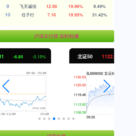
9
飞天诚信
12.56
19.96%
8.49%
10
任子行
7.16
19.93%
31.42%
沪深京行情 实时轮播
北证50
1122.88
创
3.42
0.30%