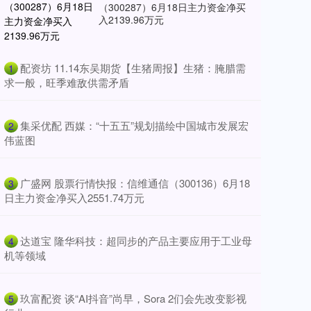
（300287）6月18日主力资金净买
入2139.96万元
​配资坊 11.14东吴期货【生猪周报】生猪：腌腊需
1
求一般，旺季难敌供需矛盾
​集采优配 西媒：“十五五”规划描绘中国城市发展宏
2
伟蓝图
​广盛网 股票行情快报：信维通信（300136）6月18
3
日主力资金净买入2551.74万元
​达道宝 隆华科技：超同步的产品主要应用于工业母
4
机等领域
​玖富配资 谈“AI抖音”尚早，Sora 2们会先改变影视
5