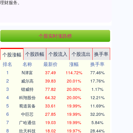
和理财服务。
个股实时涨跌榜
个股跌幅
个股流入
个股流出
换手率
个股涨幅
排名
名称
最新价
涨幅
换手率
1
N津富
37.49
114.72%
77.46%
2
威尔高
39.83
20.01%
17.76%
3
锴威特
77.82
20.00%
1.17%
4
科翔股份
64.32
20.00%
12.21%
5
蜀道装备
33.61
19.99%
11.69%
6
中巨芯
27.85
19.99%
32.20%
7
广哈通信
19.03
19.99%
5.84%
8
欣天科技
18.02
19.97%
28.44%