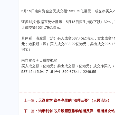
.40
2.13%
39.68
1.
5月15日南向资金全天成交额1531.79亿港元，成交净买入24
证券时报•数据宝统计显示，5月15日恒生指数下跌1.62%，
计成交额1531.79亿港元。
具体看，港股通（沪）买入成交587.45亿港元，卖出成交415
元；港股通（深）买入成交303.22亿港元，卖出成交225.1
据宝）
南向资金今日成交概况
买入成交额（亿港元）卖出成交额（亿港元）成交净买入（亿港元）
587.45415.94171.51合计890.67641.12249.55
上一篇：
天盈资本 议事亭里的“治理三要”（人民论坛）
下一篇：
鸿泰利创 芯片股领涨推动纳指反弹，道指首次站