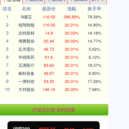
排名
名称
最新价
涨幅
换手率
1
N展芯
116.52
396.89%
79.39%
2
锐翔智能
110.02
20.21%
16.80%
3
志特新材
14.8
20.03%
14.18%
4
博腾股份
20.44
20.02%
14.77%
5
近岸蛋白
46.72
20.01%
5.62%
6
毕得医药
61.6
20.01%
6.12%
7
五洲医疗
83.62
20.01%
18.37%
8
耐科装备
49.67
20.01%
6.83%
9
一博科技
53.33
20.01%
17.26%
10
方邦股份
146.16
20.00%
7.68%
沪深京行情 实时轮播
沪深300
4694.44
北