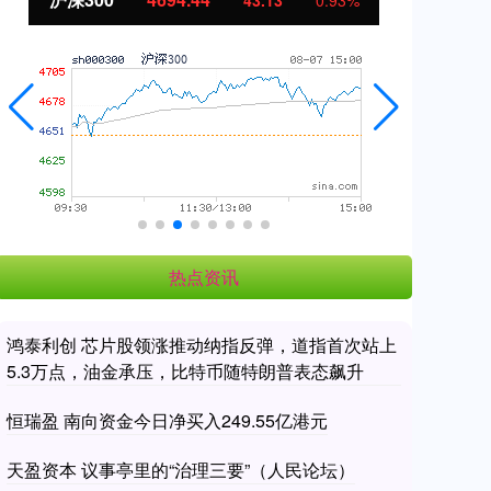
43.13
0.93%
热点资讯
鸿泰利创 芯片股领涨推动纳指反弹，道指首次站上
5.3万点，油金承压，比特币随特朗普表态飙升
恒瑞盈 南向资金今日净买入249.55亿港元
天盈资本 议事亭里的“治理三要”（人民论坛）