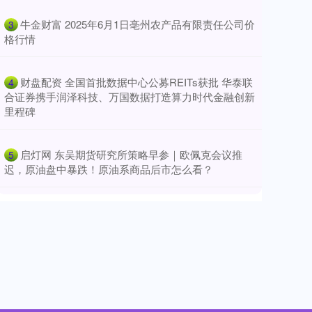
​牛金财富 2025年6月1日亳州农产品有限责任公司价
3
格行情
​财盘配资 全国首批数据中心公募REITs获批 华泰联
4
合证券携手润泽科技、万国数据打造算力时代金融创新
里程碑
​启灯网 东吴期货研究所策略早参｜欧佩克会议推
5
迟，原油盘中暴跌！原油系商品后市怎么看？