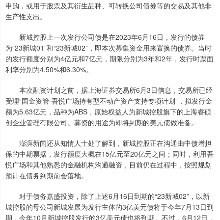
申购，或用于股票及其衍生品种、可转换公司债券等的交易及其他非
生产性支出。
新城控股上一次发行公司债是在2023年6月16日，发行的债券
为“23新城01”和“23新城02”，即本次募集资金用来置换的债券。当时
的发行额度分别为4亿元和7亿元，期限分别为3年和2年，发行时票面
利率分别为4.50%和6.30%。
本次融资计划之前，据上海证券交易所6月3日信息，交易所已经
受理“国金资管-吾悦广场持有型不动产资产支持专项计划”，拟发行金
额为5.63亿元，品种为ABS，原始权益人为新城控股旗下的上海睿硕
创企业管理有限公司。募资的用途为即将到期的美元债做准备。
澎湃新闻还从知情人士处了解到，新城控股正在沟通由中债增担
保的中期票据，发行额度大概在15亿元至20亿元之间；同时，利用吾
悦广场和其他熟悉的金融机构沟通融资，目前仍在过程中，按照规划
预计在债务到期前会落地。
对于债务嘉盛投资，除了上述6月16日到期的“23新城02”，以新
城控股的母公司新城发展为发行主体的3亿美元债将于今年7月13日到
期，今年10月新城控股发行的3亿美元债也将到期。不过，6月12日，