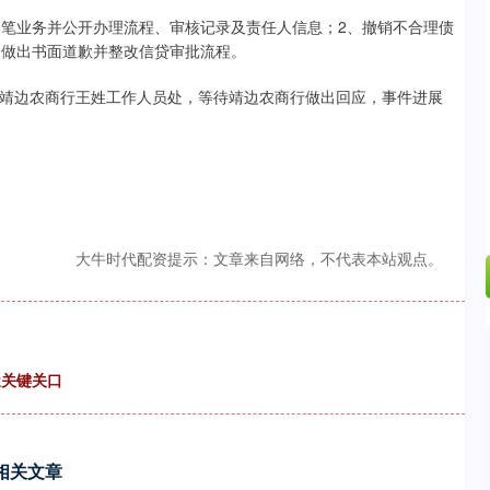
.42%
43.13
0.93%
6笔业务并公开办理流程、审核记录及责任人信息；2、撤销不合理债
、做出书面道歉并整改信贷审批流程。
靖边农商行王姓工作人员处，等待靖边农商行做出回应，事件进展
大牛时代配资提示：文章来自网络，不代表本站观点。
近关键关口
相关文章