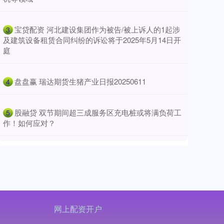
​宝贷配资 河北建设集团作为被告/被上诉人的1起涉
3
及建筑设备租赁合同纠纷的诉讼将于2025年5月14日开
庭
​盘盘赢 瑞达期货生猪产业日报20250611
4
​股融贷 双节期间超三成服务区充电桩或将满负荷工
5
作！如何应对？
网上配资开户