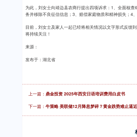
.68
1.02%
200.89
1
为此，刘女士向靖边县农商行提出四项诉求：1、全面核查
务并移除不良征信信息；3、赔偿家庭物质和精神损失；4
目前，刘女士及家人一起已经将相关情况以文字形式反馈到
将持续关注！
来源：
发布于：湖北省
上一篇：
鼎金投资 2025年西安日语培训费用白皮书
下一篇：
牛策略 美联储12月降息梦碎？黄金跌势难止逼