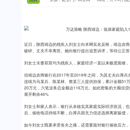
近日，陕西靖边的残疾人刘女士向本网实名反映，靖边农商
破碎、丈夫不幸离世。她向银行提出追责诉求，等待公正答
刘女士夫妻双双均为残疾人，家庭经济一直以来极度困难，
但靖边农商银行在2017年至2019年之间，为其丈夫白厚兵办
连续为马某兵、陈某林、詹某三人提供担保，累计金额51万
20万元，六笔业务总金额达116万元。如此密集的大额信
展开剩余46%
刘女士和家人表示，银行从未核实其家庭实际经济状况，也
后，催收电话持续不断，白厚兵因无力偿还选择离家躲债，
如今刘女士既要承受丧夫之痛，还需要面对银行催收压力，
深证成指
14311.01