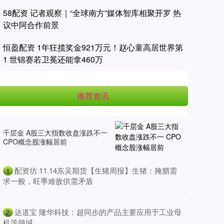
58配资 记者观察｜“全球南方”媒体智库相聚开罗 热
议中阿合作前景
恒盈配资 1年狂揽奖金921万元！赵心童高居世界第
1 世锦赛若卫冕还能拿460万
推荐资讯
千层金 A股三大指数收盘涨跌不一
CPO概念股涨幅居前
​配资坊 11.14东吴期货【生猪周报】生猪：腌腊需
1
求一般，旺季难敌供需矛盾
​达道宝 隆华科技：超同步的产品主要应用于工业母
2
机等领域