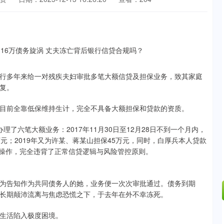
行多年来给一对残疾夫妇审批多笔大额信贷及担保业务，致其家庭
复。
目前全靠低保维持生计，完全不具备大额担保和贷款的资质。
理了六笔大额业务：2017年11月30日至12月28日不到一个月内，
元；2019年又为许某、蒋某山担保45万元，同时，白厚兵本人贷款
贷操作，完全违背了正常信贷逻辑与风险管控原则。
为告知作为共同债务人的她，业务便一次次审批通过。债务到期
长期颠沛流离与焦虑恐慌之下，于去年在外不幸冻死。
生活陷入极度困境。
沪深300
4694.44