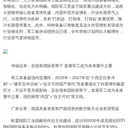
智能化、信息化方向明确。国防军工受益于陆军重点建设方向，远程
火箭炮等核心装备需求旺盛，内需外贸共促增长，行业长期景气上
行。火箭弹作为耗材，具有“打的远、打得准、打得起”多重优势，预
计长期需求量大。此外，特种装备订单恢复及远火外贸增长有望成为
行业催化剂，军工板块业绩拐点已现，全年营收计划同比大幅增长，
行业景气度持续提升。
华福证券：在现有国际形势下 发展军工或为未来重中之重
军工具备超强内贸属性，2025年～2027年在“十四五任务冲
刺”＋“建军百年目标”+“自主可控国产替代”等多重催化下内需增长幅度
巨大，不仅不受关税影响，且在现有国际形势下，发展军工或为未来
重中之重，强烈推荐“内贸”+“自主可控”双主线。
广发证券：我国具备资质和产能优势的航空航天企业有望受益
欧盟国防工业战略转向自主化建设，提出到2030年成员国在EDTI
B的国防装备采购达到50%，欧盟内部国防贸易额占比提升至35%。