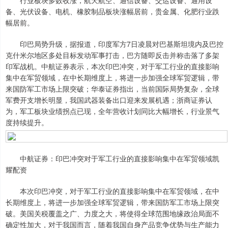
行业板块多数收涨，航天航空、通信设备、交运设备、通用设
备、光伏设备、电机、橡胶制品板块涨幅居前，贵金属、化肥行业跌
幅居前。
印巴局势升级，据报道，印度军方7日凌晨对巴基斯坦境内及巴控
克什米尔地区多处目标发动军事打击，巴方随即反击并称击落了多架
印军战机。中航证券表示，本次印巴冲突，对于军工行业的直接影响
集中在军贸领域，在中长期维度上，将进一步加强全球军贸逻辑，带
来国防军工市场上限突破；华泰证券指出，当前国际局势复杂，全球
军费开支增长明显，我国武器装备出口迎来发展机遇；浙商证券认
为，军工板块业绩拐点已现，全年营收计划同比大幅增长，行业景气
度持续提升。
中航证券：印巴冲突对于军工行业的直接影响集中在军贸领域凯
耀配资
本次印巴冲突，对于军工行业的直接影响集中在军贸领域，在中
长期维度上，将进一步加强全球军贸逻辑，带来国防军工市场上限突
破。美国关税覆盖之广、力度之大，将使得全球范围地缘政治局面不
确定性加大，对于我国而言，随着我国自身产品竞争优势与生产能力