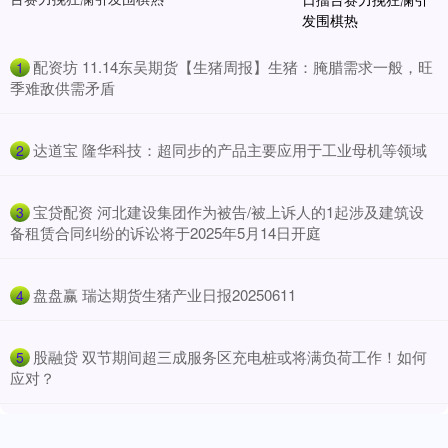
​配资坊 11.14东吴期货【生猪周报】生猪：腌腊需求一般，旺
1
季难敌供需矛盾
​达道宝 隆华科技：超同步的产品主要应用于工业母机等领域
2
​宝贷配资 河北建设集团作为被告/被上诉人的1起涉及建筑设
3
备租赁合同纠纷的诉讼将于2025年5月14日开庭
​盘盘赢 瑞达期货生猪产业日报20250611
4
​股融贷 双节期间超三成服务区充电桩或将满负荷工作！如何
5
应对？