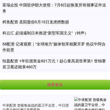
富瑞众投 中国驻伊朗大使馆：7月8日起恢复所有领事证件业
务
鳄鱼配资 圣阳股份5月15日龙虎榜数据
科云汇 必须遏制日本推进“新型军国主义”（钟声）
58配资 记者观察｜“全球南方”媒体智库相聚开罗 热议中阿合
作前景
恒盈配资 1年狂揽奖金921万元！赵心童高居世界第1 世锦赛
若卫冕还能拿460万
推荐资讯
中承配资 曾吸氧奋战的聂卫平去世，中日擂
台赛力挽狂澜引发围棋热