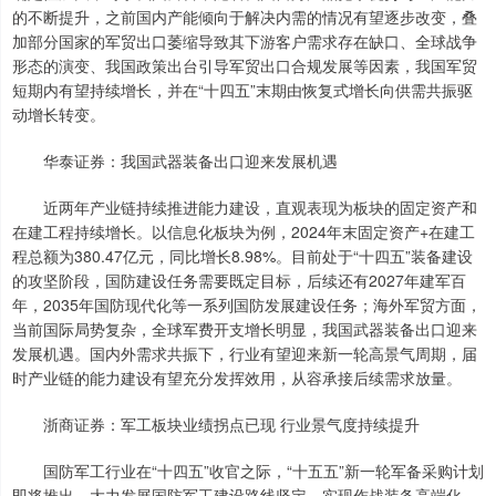
的不断提升，之前国内产能倾向于解决内需的情况有望逐步改变，叠
加部分国家的军贸出口萎缩导致其下游客户需求存在缺口、全球战争
形态的演变、我国政策出台引导军贸出口合规发展等因素，我国军贸
短期内有望持续增长，并在“十四五”末期由恢复式增长向供需共振驱
动增长转变。
华泰证券：我国武器装备出口迎来发展机遇
近两年产业链持续推进能力建设，直观表现为板块的固定资产和
在建工程持续增长。以信息化板块为例，2024年末固定资产+在建工
程总额为380.47亿元，同比增长8.98%。目前处于“十四五”装备建设
的攻坚阶段，国防建设任务需要既定目标，后续还有2027年建军百
年，2035年国防现代化等一系列国防发展建设任务；海外军贸方面，
当前国际局势复杂，全球军费开支增长明显，我国武器装备出口迎来
发展机遇。国内外需求共振下，行业有望迎来新一轮高景气周期，届
时产业链的能力建设有望充分发挥效用，从容承接后续需求放量。
浙商证券：军工板块业绩拐点已现 行业景气度持续提升
国防军工行业在“十四五”收官之际，“十五五”新一轮军备采购计划
即将推出，大力发展国防军工建设路线坚定，实现作战装备高端化、