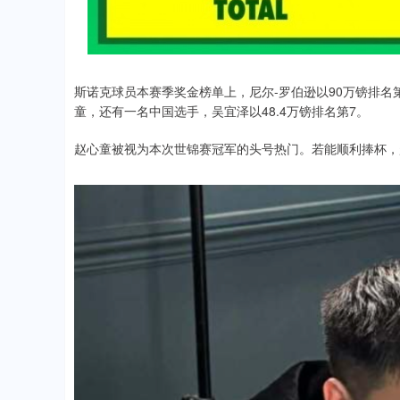
斯诺克球员本赛季奖金榜单上，尼尔-罗伯逊以90万镑排名第
童，还有一名中国选手，吴宜泽以48.4万镑排名第7。
赵心童被视为本次世锦赛冠军的头号热门。若能顺利捧杯，