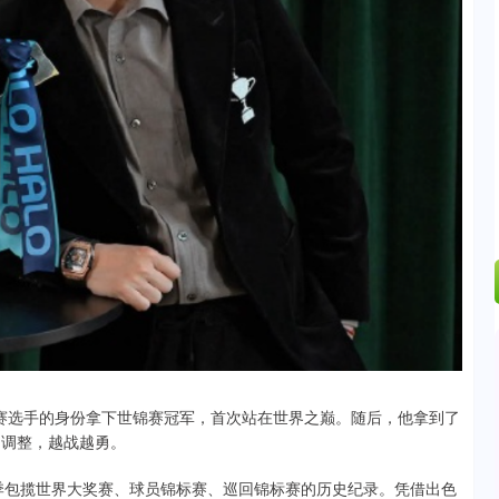
.35%
39.15
0.84%
赛选手的身份拿下世锦赛冠军，首次站在世界之巅。随后，他拿到了
出调整，越战越勇。
单赛季包揽世界大奖赛、球员锦标赛、巡回锦标赛的历史纪录。凭借出色