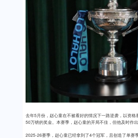
.03
0.95%
190.58
1
去年5月份，赵心童在不被看好的情况下一路逆袭，以资格
50万镑的奖金。本赛季，赵心童的开局不佳，但他及时作
2025-26赛季，赵心童已经拿到了4个冠军，且创造了