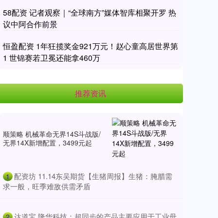
58配资 记者观察｜“全球南方”媒体智库相聚开罗 热
议中阿合作前景
恒盈配资 1年狂揽奖金921万元！赵心童高居世界第
1 世锦赛若卫冕还能拿460万
推荐资讯
顺策略 机械革命无界14S斗战版/
无界14X新增配置，3499元起
​配资坊 11.14东吴期货【生猪周报】生猪：腌腊需
1
求一般，旺季难敌供需矛盾
​达道宝 隆华科技：超同步的产品主要应用于工业母
2