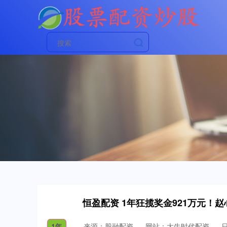
恒盈配资 1年狂揽奖金921万元！赵
1年
来源：股融配资
网站：大牛时代配资
日