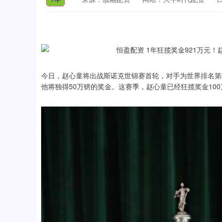
今日，赵心童将出战斯诺克世锦赛首轮，对手为世界排名第
他将独得50万镑的奖金。这赛季，赵心童已经狂揽奖金100
深证成指
14300.70