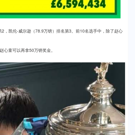
2，凯伦-威尔逊（78.9万镑）排名第3。前10名选手中，除了赵心
赵心童可以再拿50万镑奖金。