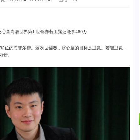
92位的海菲尔德。这次世锦赛，赵心童的目标是卫冕。若能卫冕，
万镑。
沪深300
4690.46