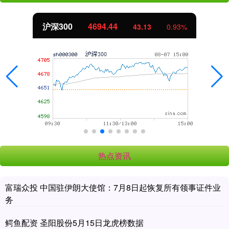
沪深300
4694.44
43.13
0.93%
热点资讯
富瑞众投 中国驻伊朗大使馆：7月8日起恢复所有领事证件业
务
鳄鱼配资 圣阳股份5月15日龙虎榜数据