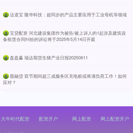
​达道宝 隆华科技：超同步的产品主要应用于工业母机等领域
2
​宝贷配资 河北建设集团作为被告/被上诉人的1起涉及建筑设
3
备租赁合同纠纷的诉讼将于2025年5月14日开庭
​盘盘赢 瑞达期货生猪产业日报20250611
4
​股融贷 双节期间超三成服务区充电桩或将满负荷工作！如何
5
应对？
大牛时代配资
配资开户
网上配资
网上配资开户