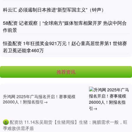
科云汇 必须遏制日本推进“新型军国主义”（钟声）
58配资 记者观察｜“全球南方”媒体智库相聚开罗 热议中阿合
作前景
恒盈配资 1年狂揽奖金921万元！赵心童高居世界第1 世锦赛
若卫冕还能拿460万
推荐资讯
升鸿网 2025年广马报名开启！赛事规模
26000人！附报名指引→
​配资坊 11.14东吴期货【生猪周报】生猪：腌腊需求一般，旺
1
季难敌供需矛盾