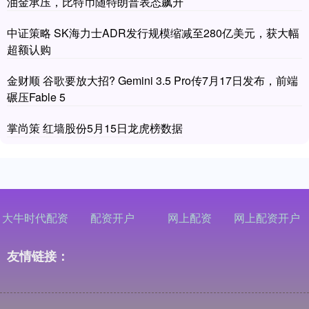
油金承压，比特币随特朗普表态飙升
中证策略 SK海力士ADR发行规模缩减至280亿美元，获大幅
超额认购
金财顺 谷歌要放大招? Gemini 3.5 Pro传7月17日发布，前端
碾压Fable 5
掌尚策 红墙股份5月15日龙虎榜数据
大牛时代配资
配资开户
网上配资
网上配资开户
友情链接：