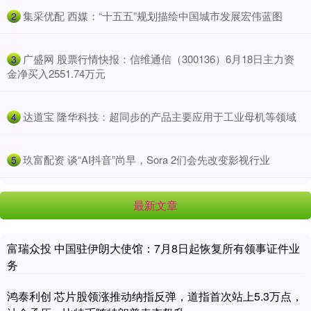
​集采优配 西媒：“十五五”规划描绘中国城市发展宏伟蓝图
2
​广盛网 股票行情快报：信维通信（300136）6月18日主力资
3
金净买入2551.74万元
​达道宝 隆华科技：超同步的产品主要应用于工业母机等领域
4
​玖富配资 谈“AI抖音”尚早，Sora 2们会先改变影视行业
5
最新文章
富瑞众投 中国驻伊朗大使馆：7月8日起恢复所有领事证件业
务
鸿泰利创 芯片股领涨推动纳指反弹，道指首次站上5.3万点，