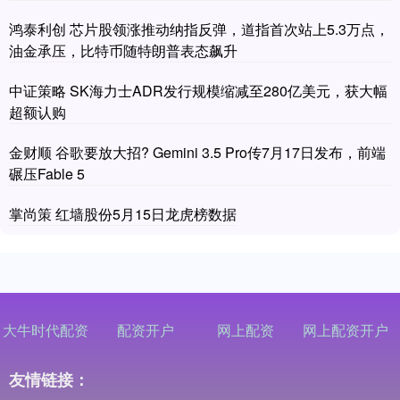
鸿泰利创 芯片股领涨推动纳指反弹，道指首次站上5.3万点，
油金承压，比特币随特朗普表态飙升
中证策略 SK海力士ADR发行规模缩减至280亿美元，获大幅
超额认购
金财顺 谷歌要放大招? Gemini 3.5 Pro传7月17日发布，前端
碾压Fable 5
掌尚策 红墙股份5月15日龙虎榜数据
大牛时代配资
配资开户
网上配资
网上配资开户
友情链接：