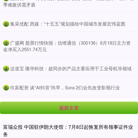
季难敌供需矛盾
​集采优配 西媒：“十五五”规划描绘中国城市发展宏伟蓝图
2
​广盛网 股票行情快报：信维通信（300136）6月18日主力资
3
金净买入2551.74万元
​达道宝 隆华科技：超同步的产品主要应用于工业母机等领域
4
​玖富配资 谈“AI抖音”尚早，Sora 2们会先改变影视行业
5
最新文章
富瑞众投 中国驻伊朗大使馆：7月8日起恢复所有领事证件业
务