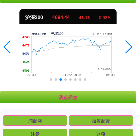
沪深300
4694.44
43.13
0.93%
话题标签
淘配网
驰盈配资
注意
这项