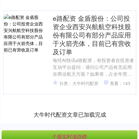
e路配资 金盾股份：公司投
资企业西安兴航航空科技股
份有限公司有部分产品应用
于火箭壳体，目前已有营收
及订单
每经AI快讯e路配资，有投资者在投资者
互动平台提问：请问公司产品有无应用
在商业航天方面？如果有，占全年营收
的多少？ 金盾股份（300411.SZ）12月
分类：大牛时代配资
查看：143
30日在....
大牛时代配资文章已加载完成
个股实时涨跌榜