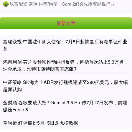
​玖富配资 谈“AI抖音”尚早，Sora 2们会先改变影视行业
5
最新文章
富瑞众投 中国驻伊朗大使馆：7月8日起恢复所有领事证件业
务
鸿泰利创 芯片股领涨推动纳指反弹，道指首次站上5.3万点，
油金承压，比特币随特朗普表态飙升
中证策略 SK海力士ADR发行规模缩减至280亿美元，获大幅
超额认购
金财顺 谷歌要放大招? Gemini 3.5 Pro传7月17日发布，前端
碾压Fable 5
掌尚策 红墙股份5月15日龙虎榜数据