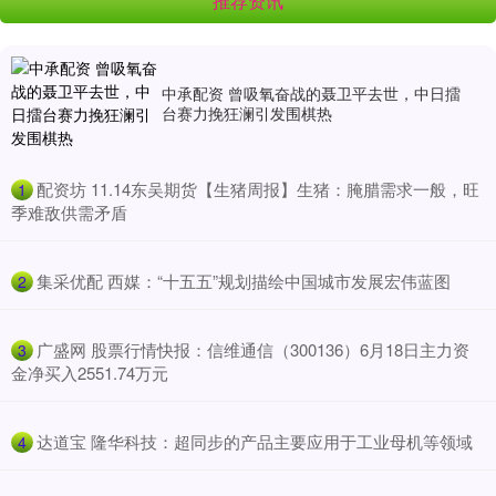
推荐资讯
中承配资 曾吸氧奋战的聂卫平去世，中日擂
台赛力挽狂澜引发围棋热
​配资坊 11.14东吴期货【生猪周报】生猪：腌腊需求一般，旺
1
季难敌供需矛盾
​集采优配 西媒：“十五五”规划描绘中国城市发展宏伟蓝图
2
​广盛网 股票行情快报：信维通信（300136）6月18日主力资
3
金净买入2551.74万元
​达道宝 隆华科技：超同步的产品主要应用于工业母机等领域
4