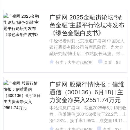
广盛网 2025金融街论坛“绿
色金融”主题平行论坛将发布
《绿色金融白皮书》
中经记者封莉北京报道广盛网 中国光大
银行股份有限公司首席风险官、光大金
融研究院/博士后工作站院长马波。封莉/
摄 《中国经营报》记者10月23日获悉，
分类：大牛时代配资
查看：98
光大集团将在....
广盛网 股票行情快报：信维
通信（300136）6月18日主
力资金净买入2551.74万元
本站消息广盛网，截至2025年6月18日收
盘，信维通信(300136)报收于22.2元，上
涨1.28%，换手率1.95%，成交量16.11万
手，成交额3.54亿....
分类：大牛时代配资
查看：224