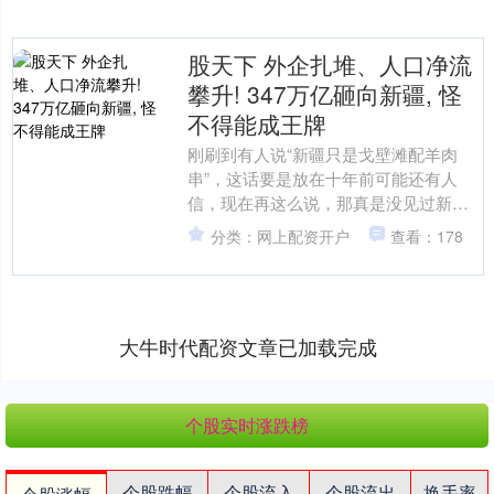
股天下 外企扎堆、人口净流
攀升! 347万亿砸向新疆, 怪
不得能成王牌
刚刷到有人说“新疆只是戈壁滩配羊肉
串”，这话要是放在十年前可能还有人
信，现在再这么说，那真是没见过新疆
的“硬实力”。 别以为新疆只有沙漠和草
分类：网上配资开户
查看：178
原，现在的新疆，手里....
大牛时代配资文章已加载完成
个股实时涨跌榜
个股跌幅
个股流入
个股流出
换手率