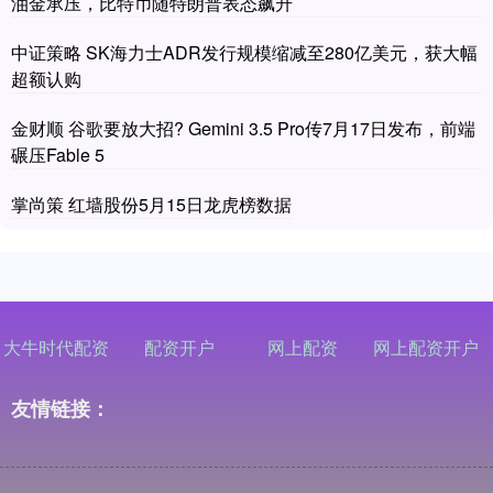
油金承压，比特币随特朗普表态飙升
中证策略 SK海力士ADR发行规模缩减至280亿美元，获大幅
超额认购
金财顺 谷歌要放大招? Gemini 3.5 Pro传7月17日发布，前端
碾压Fable 5
掌尚策 红墙股份5月15日龙虎榜数据
大牛时代配资
配资开户
网上配资
网上配资开户
友情链接：