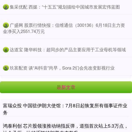
​集采优配 西媒：“十五五”规划描绘中国城市发展宏伟蓝图
2
​广盛网 股票行情快报：信维通信（300136）6月18日主力资
3
金净买入2551.74万元
​达道宝 隆华科技：超同步的产品主要应用于工业母机等领域
4
​玖富配资 谈“AI抖音”尚早，Sora 2们会先改变影视行业
5
最新文章
富瑞众投 中国驻伊朗大使馆：7月8日起恢复所有领事证件业
务
鸿泰利创 芯片股领涨推动纳指反弹，道指首次站上5.3万点，