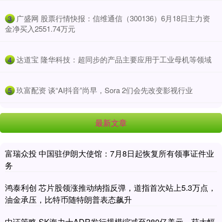
​广盛网 股票行情快报：信维通信（300136）6月18日主力资
3
金净买入2551.74万元
​达道宝 隆华科技：超同步的产品主要应用于工业母机等领域
4
​玖富配资 谈“AI抖音”尚早，Sora 2们会先改变影视行业
5
最新文章
富瑞众投 中国驻伊朗大使馆：7月8日起恢复所有领事证件业
务
鸿泰利创 芯片股领涨推动纳指反弹，道指首次站上5.3万点，
油金承压，比特币随特朗普表态飙升
中证策略 SK海力士ADR发行规模缩减至280亿美元，获大幅