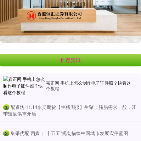
推荐资讯
嘉正网 手机上怎么制作电子证件照？快看这
个教程
​配资坊 11.14东吴期货【生猪周报】生猪：腌腊需求一般，旺
1
季难敌供需矛盾
​集采优配 西媒：“十五五”规划描绘中国城市发展宏伟蓝图
2