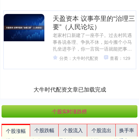
天盈资本 议事亭里的“治理三
要”（人民论坛）
老家村口新建了一座亭子。过去村民遇
事各说各理、争执不休，如今搬个小马
扎坐进亭子，你一言我一语就能把事儿
商量明白。从家长里短的纠纷调解，到
分类：大牛时代配资
查看：129
村集体经济发展规划，这座....
大牛时代配资文章已加载完成
个股实时涨跌榜
个股跌幅
个股流入
个股流出
换手率
个股涨幅