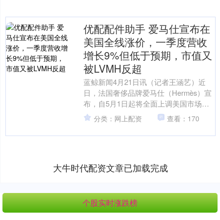
优配配件助手 爱马仕宣布在
美国全线涨价，一季度营收
增长9%但低于预期，市值又
被LVMH反超
蓝鲸新闻4月21日讯（记者王涵艺）近
日，法国奢侈品牌爱马仕（Hermès）宣
布，自5月1日起将全面上调美国市场全
系产品价格，以应对美国政府最新关税
分类：网上配资
查看：170
政策的负面影响....
大牛时代配资文章已加载完成
个股实时涨跌榜