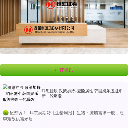
推荐资讯
腾思控股 政策加持+避险属性 韩国娱乐股迎来
新一轮爆发
​配资坊 11.14东吴期货【生猪周报】生猪：腌腊需求一般，旺
1
季难敌供需矛盾