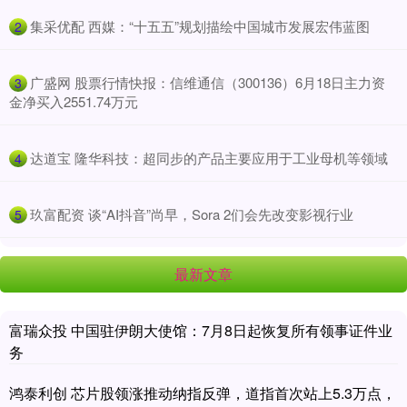
​集采优配 西媒：“十五五”规划描绘中国城市发展宏伟蓝图
2
​广盛网 股票行情快报：信维通信（300136）6月18日主力资
3
金净买入2551.74万元
​达道宝 隆华科技：超同步的产品主要应用于工业母机等领域
4
​玖富配资 谈“AI抖音”尚早，Sora 2们会先改变影视行业
5
最新文章
富瑞众投 中国驻伊朗大使馆：7月8日起恢复所有领事证件业
务
鸿泰利创 芯片股领涨推动纳指反弹，道指首次站上5.3万点，