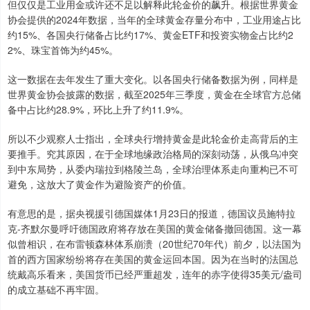
但仅仅是工业用金或许还不足以解释此轮金价的飙升。根据世界黄金
协会提供的2024年数据，当年的全球黄金存量分布中，工业用途占比
约15%、各国央行储备占比约17%、黄金ETF和投资实物金占比约2
2%、珠宝首饰为约45%。
这一数据在去年发生了重大变化。以各国央行储备数据为例，同样是
世界黄金协会披露的数据，截至2025年三季度，黄金在全球官方总储
备中占比约28.9%，环比上升了约11.9%。
所以不少观察人士指出，全球央行增持黄金是此轮金价走高背后的主
要推手。究其原因，在于全球地缘政治格局的深刻动荡，从俄乌冲突
到中东局势，从委内瑞拉到格陵兰岛，全球治理体系走向重构已不可
避免，这放大了黄金作为避险资产的价值。
有意思的是，据央视援引德国媒体1月23日的报道，德国议员施特拉
克-齐默尔曼呼吁德国政府将存放在美国的黄金储备撤回德国。这一幕
似曾相识，在布雷顿森林体系崩溃（20世纪70年代）前夕，以法国为
首的西方国家纷纷将存在美国的黄金运回本国。因为在当时的法国总
统戴高乐看来，美国货币已经严重超发，连年的赤字使得35美元/盎司
的成立基础不再牢固。