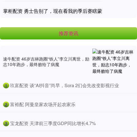
掌柜配资 勇士告别了，现在看我的季后赛瞎蒙
推荐资讯
速牛配资 46岁吉林跑圈“铁人”李立川离世，励
志10年跑步，最终败给了病魔
​玖富配资 谈“AI抖音”尚早，Sora 2们会先改变影视行业
1
​富裕配 阿曼皇家农场开起农家乐
2
​宝龙配资 天津前三季度GDP同比增长4.7%
3