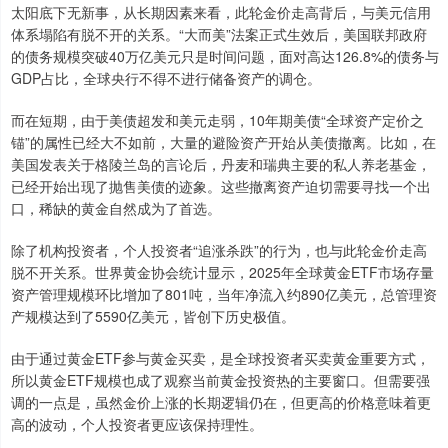
太阳底下无新事，从长期因素来看，此轮金价走高背后，与美元信用
体系塌陷有脱不开的关系。“大而美”法案正式生效后，美国联邦政府
的债务规模突破40万亿美元只是时间问题，面对高达‌126.8%‌的债务与
GDP占比，全球央行不得不进行储备资产的调仓。
而在短期，由于美债超发和美元走弱，10年期美债“全球资产定价之
锚”的属性已经大不如前，大量的避险资产开始从美债撤离。比如，在
美国发表关于格陵兰岛的言论后，丹麦和瑞典主要的私人养老基金，
已经开始出现了抛售美债的迹象。这些撤离资产迫切需要寻找一个出
口，稀缺的黄金自然成为了首选。
除了机构投资者，个人投资者“追涨杀跌”的行为，也与此轮金价走高
脱不开关系。世界黄金协会统计显示，2025年全球黄金ETF市场存量
资产管理规模环比增加了801吨，当年净流入约890亿美元，总管理资
产规模达到了5590亿美元，皆创下历史极值。
由于通过黄金ETF参与黄金买卖，是全球投资者买卖黄金重要方式，
所以黄金ETF规模也成了观察当前黄金投资热的主要窗口。但需要强
调的一点是，虽然金价上涨的长期逻辑仍在，但更高的价格意味着更
高的波动，个人投资者更应该保持理性。