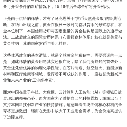
采的黄金储量只有约5.5万-6.4万吨。若按当前开采速度，在不发现具
备可开采条件的新矿情况下，15-18年后全球金矿将开采殆尽。
正是由于供给的稀缺，才有了马克思关于“货币天然是金银”的经典论
断。在纸币出现之前，黄金在很长一段时间都以货币的形式存在。在
金本位制下，本国信用货币与固定重量的黄金挂钩是国际上的通行做
法。二战后建立的国际货币体系（布雷顿森林体系）核心就是美元与
黄金挂钩，其他国家货币与美元挂钩。
这些体系建立的基本逻辑，就是全球黄金的稀缺性。需要强调的一点
是，如此稀缺的黄金用途其实还很广泛，除了我们所熟知的首饰外，
黄金还凭借优异的物理化学性能，在芯片制造、航空航天、新能源新
材料和医疗健康等领域，发挥着不可或缺的作用，一度被誉为新兴产
业和未来产业的“工业维生素”。
面对中国在量子科技、大数据、云计算和人工智能（AI）等领域日益
展现出的领先态势，西方国家为了维护自己的科技霸权，纷纷出台了
支持本国科技创新产业的扶持措施，这意味着围绕关键核心材料的争
夺将更加激烈，继而在无形中放大了工业用金需求，为金价走高提供
了边际支撑。