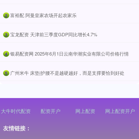
​富裕配 阿曼皇家农场开起农家乐
2
​宝龙配资 天津前三季度GDP同比增长4.7%
3
​银易配资网 2025年6月1日云南华潮实业有限公司价格行情
4
​广州米牛 床垫|护腰不是越硬越好，而是支撑要恰到好处
5
大牛时代配资
配资开户
网上配资
网上配资开户
友情链接：