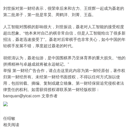
刘世振对第一财经表示，很荣幸后来和古力、王煜辉一起成为聂老的
第二批弟子，第一批是常昊、周鹤洋、刘菁、王磊。
人工智能对围棋的影响很大，刘世振说，聂老对人工智能的接受程度
超出想象。“他本来对自己的棋非常自信，但是人工智能给出了很多新
招法，聂老迅速接受了”。聂老对后辈棋手也非常关心，如今中国的年
轻棋手发展不错，厚度超过聂老的时代。
胡煜清认为，聂老仙游，是中国围棋界乃至体育界的重大损失。“他的
拼搏精神与卓越成就将被永远铭记。”
举报 第一财经广告合作，请点击这里此内容为第一财经原创，著作权
归第一财经所有。未经第一财经书面授权，不得以任何方式加以使
用，包括转载、摘编、复制或建立镜像。第一财经保留追究侵权者法
律责任的权利。如需获得授权请联系第一财经版权部：
banquan@yicai.com 文章作者
任绍敏
相关阅读