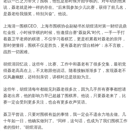
老以一己之力带火了围棋，他也是那时候开始学棋的。对年幼的他来
说，聂老就是神一样的存在。“后来我参加少儿比赛，获得了前几名，
是聂老给我颁奖，特别兴奋”。他说。
上海清一围棋CEO、上海市围棋协会副秘书长胡煜清对第一财经说鼎
红金投，小时候学棋的时候，恰逢擂台赛“聂旋风”时代，一手一手打
着聂卫平老师的棋谱，不仅学习着棋艺，更是积累着对聂老的崇拜，
那时便懂得，围棋不仅是胜负，更有聂老的“擂台精神”：永不言败，
战胜一切困难。
胡煜清回忆说，这些年，比赛、工作中和聂老有了很多交集，最初觉
得聂老高高在上，不太敢跟他说话。随着接触渐渐多了，发现聂老不
仅风趣幽默，还特别亲切，讲棋时总是鼓励为主。
这些年，胡煜清每年都能见到聂老很多次，因为几乎所有赛事都想请
聂老出席，他的影响力早已超越了围棋界。他说，只要聂老来了，比
赛一定会受到更多关注，也会有更多欢声笑语。
聂卫平曾说，只要对围棋有益的事情，我一定会不遗余力地去做。几
十年如一日，他确实做到了。“同样，这句话，也成为了我们围棋工作
者的指针。”胡煜清说。