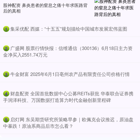
股神配资 鼻炎患者的窒息之痛十年求医路背
后的真相
​集采优配 西媒：“十五五”规划描绘中国城市发展宏伟蓝图
1
​广盛网 股票行情快报：信维通信（300136）6月18日主力资
2
金净买入2551.74万元
​牛金财富 2025年6月1日亳州农产品有限责任公司价格行情
3
​财盘配资 全国首批数据中心公募REITs获批 华泰联合证券携
4
手润泽科技、万国数据打造算力时代金融创新里程碑
​启灯网 东吴期货研究所策略早参｜欧佩克会议推迟，原油盘
5
中暴跌！原油系商品后市怎么看？