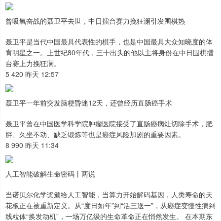
曾吸氧奋战的聂卫平去世，中日擂台赛力挽狂澜引发围棋热
聂卫平是当代中国最具代表性的棋手，也是中国最具大众知晓度的体
育明星之一。上世纪80年代，三十出头的他以主将身份在中日围棋擂
台赛上力挽狂澜。
5 420 昨天 12:57
聂卫平一年前突发脑梗昏迷12天，还曾经历直肠癌手术
聂卫平曾在中国医学科学院肿瘤医院接受了直肠癌病灶切除手术，肥
胖、久坐不动、缺乏锻炼等也是癌症风险加剧的重要因素。
8 990 昨天 11:34
人工智能破解生命密码丨两说
当诺贝尔化学奖颁给人工智能，当算力开始解码基因，人类寿命的天
花板正在被重新定义。从“度日如年”到“活三送一”，从癌症变慢性病到
线粒体“换发动机”，一场万亿级的生命革命正在悄然发生。 在本期东