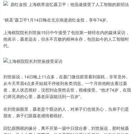
“棋圣”聂卫平1月14日晚在北京病逝鼎红金投，享年74岁。
上海棋院院长刘世振15日中午接受了包括第一财经在内的媒体采访，
他表示，聂老远去，但永不言败的精神永存，包括如今的人工智能时
代。
刘世振说，14日晚上11点多，在聂门微信群里看到噩耗，非常意外。
从今天早晨4点多开始就不停收到各类消息。一个月前他刚去看过聂
老，老人状态很好，没想到会突然去世，很难接受。“他才74岁，在我
们师兄弟的心里，聂老应该能活到一百岁”。
在刘世振眼里，聂老是个豁达的人，对弟子们也很关心，当弟子们是
朋友，弟子们跟聂老感情都很好。
回忆跟围棋的缘分，离不开第一届中日擂台赛，刘世振说，那时候聂