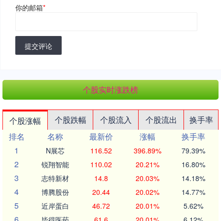
你的邮箱
*
提交评论
个股实时涨跌榜
个股跌幅
个股流入
个股流出
换手率
个股涨幅
排名
名称
最新价
涨幅
换手率
1
N展芯
116.52
396.89%
79.39%
2
锐翔智能
110.02
20.21%
16.80%
3
志特新材
14.8
20.03%
14.18%
4
博腾股份
20.44
20.02%
14.77%
5
近岸蛋白
46.72
20.01%
5.62%
6
毕得医药
61.6
20.01%
6.12%