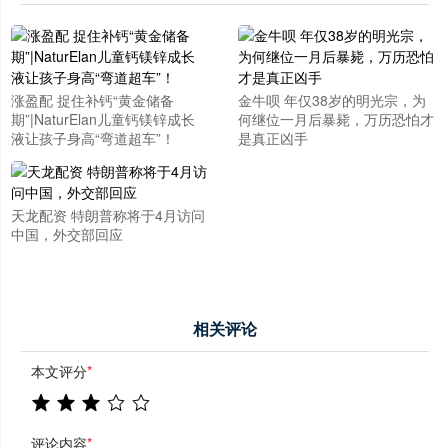
涨盈配 捉住补钙“黄金储备
金牛呗 年仅38岁的明光宗，为
期”|NaturElan儿童钙镁锌成长
何继位一月后暴毙，万历恐怕才
液让孩子身高“弯道超车”！
是真正凶手
天龙配资 特朗普称将于4月访问
中国，外交部回应
相关评论
本文评分
*
评论内容
*