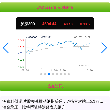
沪深京行情 实时轮播
沪深300
4694.44
43.13
0.93%
热点资讯
鸿泰利创 芯片股领涨推动纳指反弹，道指首次站上5.3万点，
油金承压，比特币随特朗普表态飙升