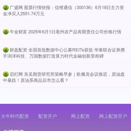
​广盛网 股票行情快报：信维通信（300136）6月18日主力资
2
金净买入2551.74万元
​牛金财富 2025年6月1日亳州农产品有限责任公司价格行情
3
​财盘配资 全国首批数据中心公募REITs获批 华泰联合证券携
4
手润泽科技、万国数据打造算力时代金融创新里程碑
​启灯网 东吴期货研究所策略早参｜欧佩克会议推迟，原油盘
5
中暴跌！原油系商品后市怎么看？
大牛时代配资
配资开户
网上配资
网上配资开户