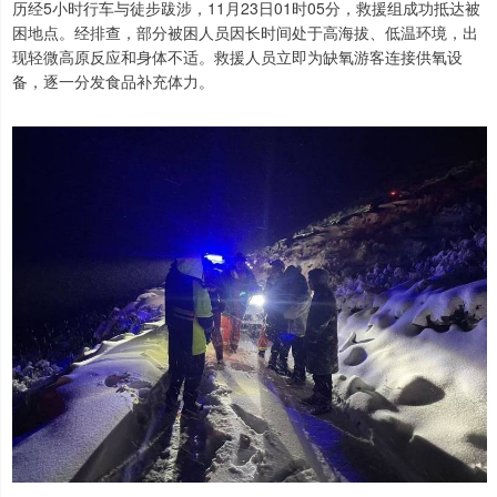
历经5小时行车与徒步跋涉，11月23日01时05分，救援组成功抵达被
困地点。经排查，部分被困人员因长时间处于高海拔、低温环境，出
现轻微高原反应和身体不适。救援人员立即为缺氧游客连接供氧设
备，逐一分发食品补充体力。