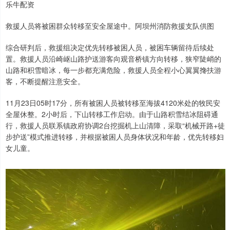
乐牛配资
救援人员将被困群众转移至安全屋途中。阿坝州消防救援支队供图
综合研判后，救援组决定优先转移被困人员，被困车辆留待后续处
置。救援人员沿崎岖山路护送游客向观音桥镇方向转移，狭窄陡峭的
山路和积雪暗冰，每一步都充满危险，救援人员全程小心翼翼搀扶游
客，不断提醒注意安全。
11月23日05时17分，所有被困人员被转移至海拔4120米处的牧民安
全屋休整。2小时后，下山转移工作启动。由于山路积雪结冰阻碍通
行，救援人员联系镇政府协调2台挖掘机上山清障，采取“机械开路+徒
步护送”模式推进转移，并根据被困人员身体状况和年龄，优先转移妇
女儿童。