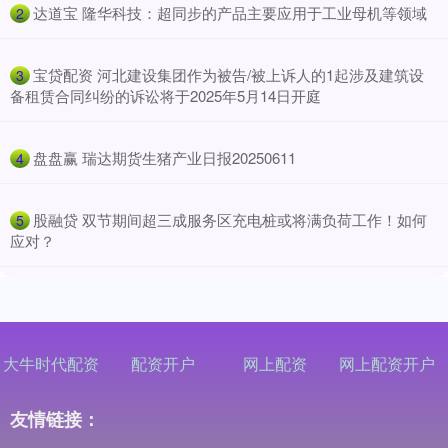
​达道宝 隆华科技：超同步的产品主要应用于工业母机等领域
2
​宝贷配资 河北建设集团作为被告/被上诉人的1起涉及建筑设
3
备租赁合同纠纷的诉讼将于2025年5月14日开庭
​盘盘赢 瑞达期货生猪产业日报20250611
4
​股融贷 双节期间超三成服务区充电桩或将满负荷工作！如何
5
应对？
大牛时代配资
配资开户
网上配资
网上配资开户
友情链接：