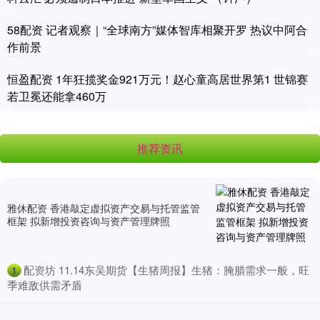
58配资 记者观察｜“全球南方”媒体智库相聚开罗 热议中阿合
作前景
恒盈配资 1年狂揽奖金921万元！赵心童高居世界第1 世锦赛
若卫冕还能拿460万
推荐资讯
雅休配资 香港敲定虚拟资产交易与托管监管
框架 拟新增投资咨询与资产管理牌照
​配资坊 11.14东吴期货【生猪周报】生猪：腌腊需求一般，旺
1
季难敌供需矛盾