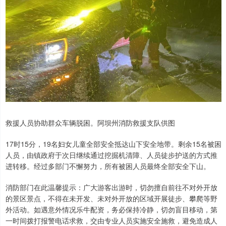
救援人员协助群众车辆脱困。阿坝州消防救援支队供图
17时15分，19名妇女儿童全部安全抵达山下安全地带。剩余15名被困
人员，由镇政府于次日继续通过挖掘机清障、人员徒步护送的方式推
进转移。经过多部门不懈努力，所有被困人员最终全部安全下山。
消防部门在此温馨提示：广大游客出游时，切勿擅自前往不对外开放
的景区景点，不得在未开发、未对外开放的区域开展徒步、攀爬等野
外活动。如遇意外情况乐牛配资，务必保持冷静，切勿盲目移动，第
一时间拨打报警电话求救，交由专业人员实施安全施救，避免造成人