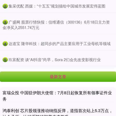
​集采优配 西媒：“十五五”规划描绘中国城市发展宏伟蓝图
2
​广盛网 股票行情快报：信维通信（300136）6月18日主力资
3
金净买入2551.74万元
​达道宝 隆华科技：超同步的产品主要应用于工业母机等领域
4
​玖富配资 谈“AI抖音”尚早，Sora 2们会先改变影视行业
5
最新文章
富瑞众投 中国驻伊朗大使馆：7月8日起恢复所有领事证件业
务
鸿泰利创 芯片股领涨推动纳指反弹，道指首次站上5.3万点，