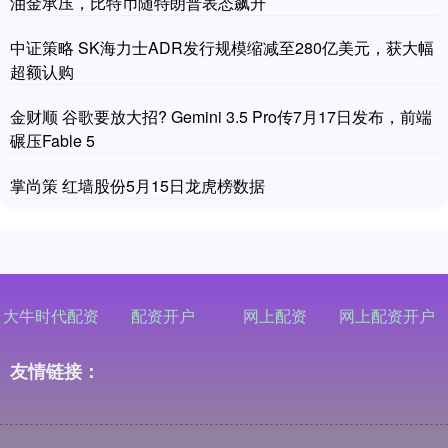
油金承压，比特币随特朗普表态飙升
中证策略 SK海力士ADR发行规模缩减至280亿美元，获大幅
超额认购
金财顺 谷歌要放大招? Gemini 3.5 Pro传7月17日发布，前端
碾压Fable 5
掌尚策 红墙股份5月15日龙虎榜数据
大牛时代配资
配资开户
网上配资
网上配资开户
友情链接：