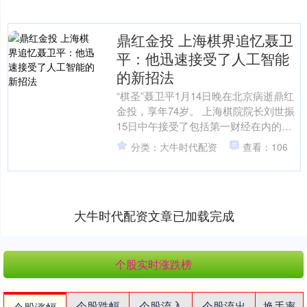
鼎红金投 上海棋界追忆聂卫
平：他迅速接受了人工智能
的新招法
“棋圣”聂卫平1月14日晚在北京病逝鼎红
金投，享年74岁。 上海棋院院长刘世振
15日中午接受了包括第一财经在内的媒
体采访，他表示，聂老远....
分类：大牛时代配资
查看：106
大牛时代配资文章已加载完成
个股实时涨跌榜
个股跌幅
个股流入
个股流出
换手率