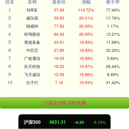
排名
名称
最新价
涨幅
换手率
1
N津富
37.49
114.72%
77.46%
2
威尔高
39.83
20.01%
17.76%
3
锴威特
77.82
20.00%
1.17%
4
科翔股份
64.32
20.00%
12.21%
5
蜀道装备
33.61
19.99%
11.69%
6
中巨芯
27.85
19.99%
32.20%
7
广哈通信
19.03
19.99%
5.84%
8
欣天科技
18.02
19.97%
28.44%
9
飞天诚信
12.56
19.96%
8.49%
10
任子行
7.16
19.93%
31.42%
沪深京行情 实时轮播
沪深300
4651.31
-6.85
-0.15%