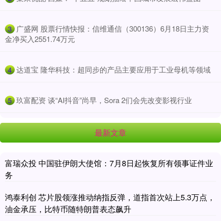
​广盛网 股票行情快报：信维通信（300136）6月18日主力资
3
金净买入2551.74万元
​达道宝 隆华科技：超同步的产品主要应用于工业母机等领域
4
​玖富配资 谈“AI抖音”尚早，Sora 2们会先改变影视行业
5
最新文章
富瑞众投 中国驻伊朗大使馆：7月8日起恢复所有领事证件业
务
鸿泰利创 芯片股领涨推动纳指反弹，道指首次站上5.3万点，
油金承压，比特币随特朗普表态飙升