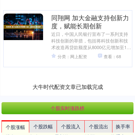
同翔网 加大金融支持创新力
度，赋能长期创新
近日，中国人民银行宣布了一系列支持
科技创新的举措，包括将科技创新和技
术改造再贷款额度从8000亿元增加至1.2
万亿元，并将研发投入水平较高的民营
分类：网上配资
查看：68
中小企业等纳入支....
大牛时代配资文章已加载完成
个股实时涨跌榜
个股跌幅
个股流入
个股流出
换手率
个股涨幅