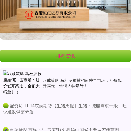
推荐资讯
八戒策略 马杜罗被捕如何冲击市场：油价低
开高走，金银大幅攀升！
​配资坊 11.14东吴期货【生猪周报】生猪：腌腊需求一般，旺
1
季难敌供需矛盾
​集采优配 西媒：“十五五”规划描绘中国城市发展宏伟蓝图
2