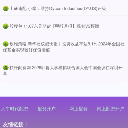
​上证速配 小摩：维持Dycom Industries(DY.US)评级
2
​股腰包 11.07东吴期货【甲醇月报】现实VS预期
3
​欧维策略 新华社权威快报丨投资收益率达8.1% 2024年全国社
4
保基金实现较好保值增值
​杠杆配资网 2026耶鲁大学模拟联合国大会中国会议在深圳开
5
幕
大牛时代配资
配资开户
网上配资
网上配资开户
友情链接：