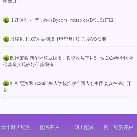
幅攀升！
​上证速配 小摩：维持Dycom Industries(DY.US)评级
2
​股腰包 11.07东吴期货【甲醇月报】现实VS预期
3
​欧维策略 新华社权威快报丨投资收益率达8.1% 2024年全国社
4
保基金实现较好保值增值
​杠杆配资网 2026耶鲁大学模拟联合国大会中国会议在深圳开
5
幕
大牛时代配资
配资开户
网上配资
网上配资开户