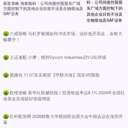
新富策略 海新能科：公司间接控股股东广域
方圆控制下的其他企业目前不涉及生物柴油及
SAF业务
​八戒策略 马杜罗被捕如何冲击市场：油价低开高走，金银大
1
幅攀升！
​上证速配 小摩：维持Dycom Industries(DY.US)评级
2
​股腰包 11.07东吴期货【甲醇月报】现实VS预期
3
​欧维策略 新华社权威快报丨投资收益率达8.1% 2024年全国社
4
保基金实现较好保值增值
​杠杆配资网 2026耶鲁大学模拟联合国大会中国会议在深圳开
5
幕