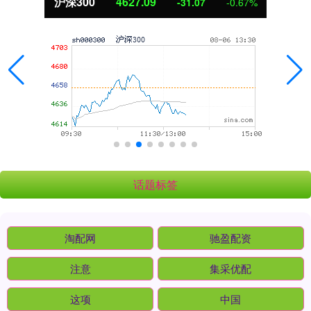
北证50
1112.43
-7.03
-0.63%
话题标签
淘配网
驰盈配资
注意
集采优配
这项
中国