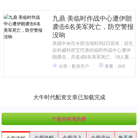
九鼎 美临时作战中心遭伊朗
袭击6名美军死亡，防空警报
没响
美国中央司令部当地时间2日宣布，驻扎
在科威特舒艾巴港的临时作战中心遭伊
朗袭击，共造成6名美军死亡、18人重
伤。 据环球网援引美国有线电视新闻网3
分类：配资开户
查看：205
日援引知情人士称....
大牛时代配资文章已加载完成
个股实时涨跌榜
个股跌幅
个股流入
个股流出
换手率