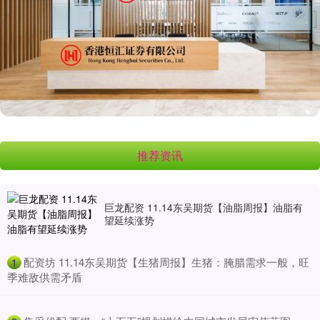
推荐资讯
巨龙配资 11.14东吴期货【油脂周报】油脂有
望延续涨势
​配资坊 11.14东吴期货【生猪周报】生猪：腌腊需求一般，旺
1
季难敌供需矛盾