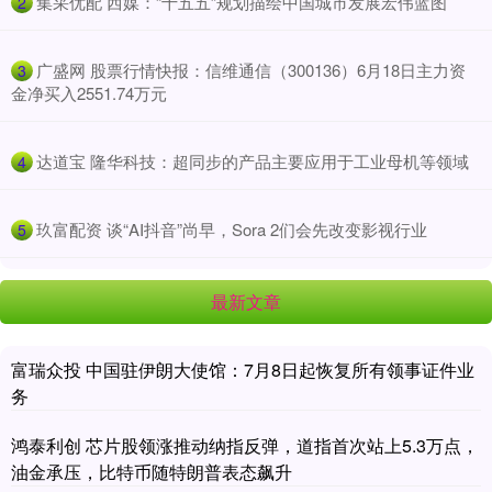
​集采优配 西媒：“十五五”规划描绘中国城市发展宏伟蓝图
2
​广盛网 股票行情快报：信维通信（300136）6月18日主力资
3
金净买入2551.74万元
​达道宝 隆华科技：超同步的产品主要应用于工业母机等领域
4
​玖富配资 谈“AI抖音”尚早，Sora 2们会先改变影视行业
5
最新文章
富瑞众投 中国驻伊朗大使馆：7月8日起恢复所有领事证件业
务
鸿泰利创 芯片股领涨推动纳指反弹，道指首次站上5.3万点，
油金承压，比特币随特朗普表态飙升